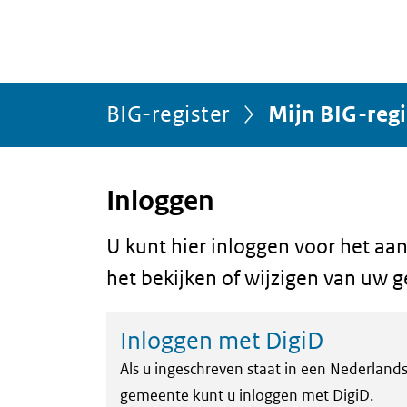
Ga direct naar inhoud
U bevindt zich hier:
BIG-register
Mijn BIG-regi
Inloggen
U kunt hier inloggen voor het aan
het bekijken of wijzigen van uw 
Inloggen met DigiD
Als u ingeschreven staat in een Nederland
gemeente kunt u inloggen met DigiD.