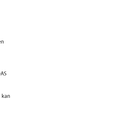
en
DAS
n kan